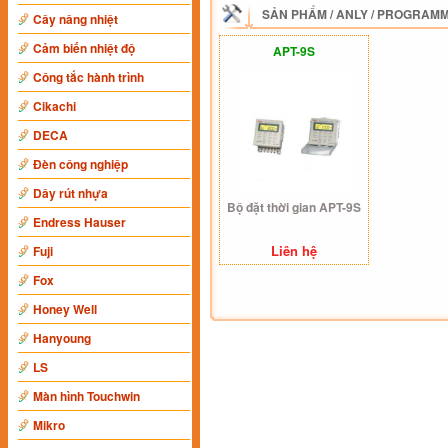
SẢN PHẨM
/
ANLY
/
PROGRAMM
Cây nâng nhiệt
Cảm biến nhiệt độ
APT-9S
Công tắc hành trình
Cikachi
DECA
Đèn công nghiệp
Dây rút nhựa
Bộ đặt thời gian APT-9S
Endress Hauser
Liên hệ
Fuji
Fox
Honey Well
Hanyoung
LS
Màn hình Touchwin
Mikro