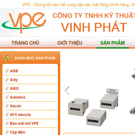
VPE - Chúng tôi cam kết cung cấp các mặt hàng chính hãng, chất
TRANG CHỦ
GIỚI THIỆU
SẢN PHẨM
DANH MỤC SẢN PHẨM
ABB
Anly
AIKO
Autonics
Ascon
AVY electric
Báo mất khí VPE
Cáp điện