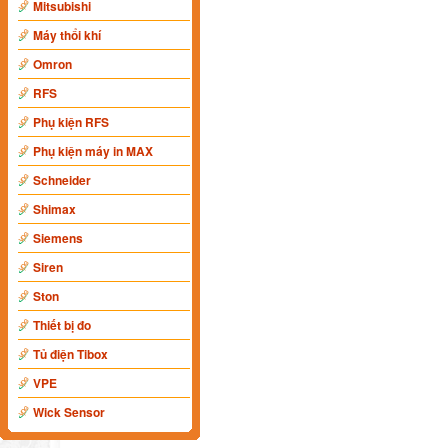
Mitsubishi
Máy thổi khí
Omron
RFS
Phụ kiện RFS
Phụ kiện máy in MAX
Schneider
Shimax
Siemens
Siren
Ston
Thiết bị đo
Tủ điện Tibox
VPE
Wick Sensor