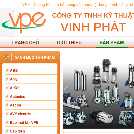
VPE - Chúng tôi cam kết cung cấp các mặt hàng chính hãng, chất
TRANG CHỦ
GIỚI THIỆU
SẢN PHẨM
DANH MỤC SẢN PHẨM
ABB
Anly
AIKO
Autonics
Ascon
AVY electric
Báo mất khí VPE
Cáp điện