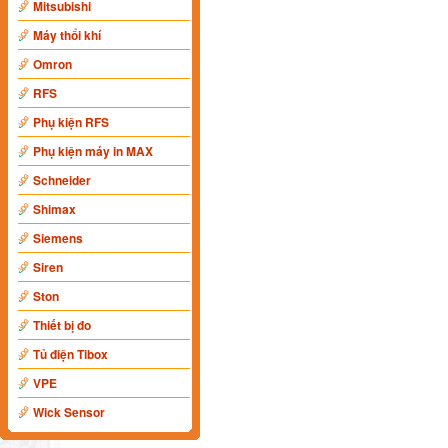
Mitsubishi
Máy thổi khí
Omron
RFS
Phụ kiện RFS
Phụ kiện máy in MAX
Schneider
Shimax
Siemens
Siren
Ston
Thiết bị đo
Tủ điện Tibox
VPE
Wick Sensor