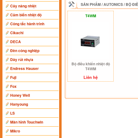
SẢN PHẨM
/
AUTONICS
/
BỘ ĐI
Cây nâng nhiệt
Cảm biến nhiệt độ
T4WM
Công tắc hành trình
Cikachi
DECA
Đèn công nghiệp
Dây rút nhựa
Bộ điều khiển nhiệt độ
Endress Hauser
T4WM
Liên hệ
Fuji
Fox
Honey Well
Hanyoung
LS
Màn hình Touchwin
Mikro