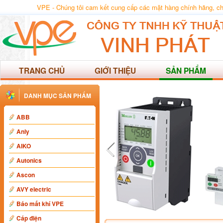
VPE - Chúng tôi cam kết cung cấp các mặt hàng chính hãng, chất
TRANG CHỦ
GIỚI THIỆU
SẢN PHẨM
DANH MỤC SẢN PHẨM
ABB
Anly
AIKO
Autonics
Ascon
AVY electric
Báo mất khí VPE
Cáp điện