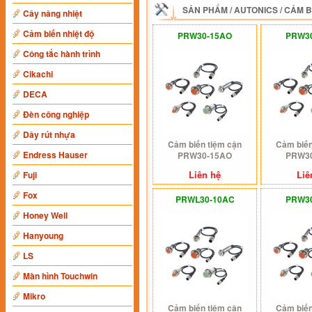
SẢN PHẨM
/
AUTONICS
/
CẢM B
Cây nâng nhiệt
Cảm biến nhiệt độ
PRW30-15AO
PRW3
Công tắc hành trình
Cikachi
DECA
Đèn công nghiệp
Dây rút nhựa
Cảm biến tiệm cận
Cảm biến
Endress Hauser
PRW30-15AO
PRW3
Liên hệ
Liê
Fuji
Fox
PRWL30-10AC
PRW3
Honey Well
Hanyoung
LS
Màn hình Touchwin
Mikro
Cảm biến tiệm cận
Cảm biến