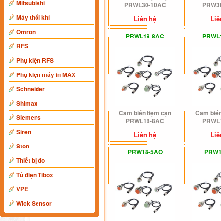
Mitsubishi
PRWL30-10AC
PRW3
Máy thổi khí
Liên hệ
Liê
Omron
PRWL18-8AC
PRWL
RFS
Phụ kiện RFS
Phụ kiện máy in MAX
Schneider
Shimax
Cảm biến tiệm cận
Cảm biến
Siemens
PRWL18-8AC
PRWL
Siren
Liên hệ
Liê
Ston
PRW18-5AO
PRW1
Thiết bị đo
Tủ điện Tibox
VPE
Wick Sensor