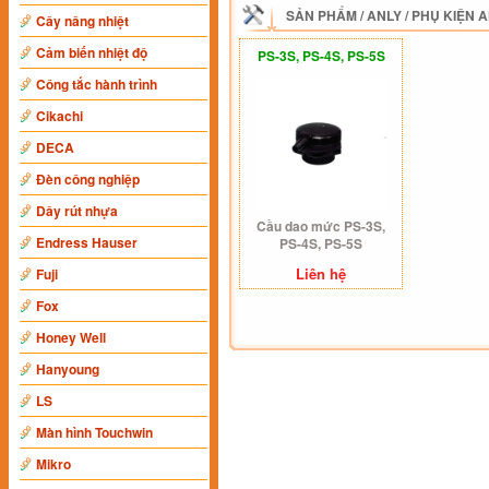
SẢN PHẨM
/
ANLY
/
PHỤ KIỆN 
Cây nâng nhiệt
Cảm biến nhiệt độ
PS-3S, PS-4S, PS-5S
Công tắc hành trình
Cikachi
DECA
Đèn công nghiệp
Dây rút nhựa
Cầu dao mức PS-3S,
Endress Hauser
PS-4S, PS-5S
Liên hệ
Fuji
Fox
Honey Well
Hanyoung
LS
Màn hình Touchwin
Mikro