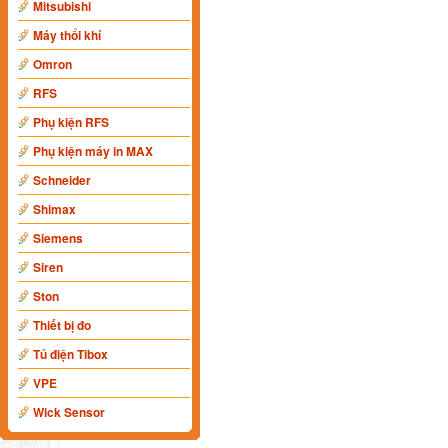
Mitsubishi
Máy thổi khí
Omron
RFS
Phụ kiện RFS
Phụ kiện máy in MAX
Schneider
Shimax
Siemens
Siren
Ston
Thiết bị đo
Tủ điện Tibox
VPE
Wick Sensor