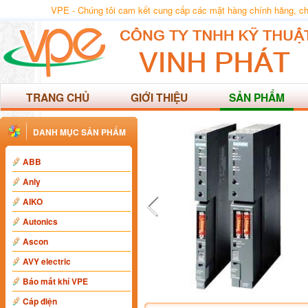
VPE - Chúng tôi cam kết cung cấp các mặt hàng chính hãng, chất
TRANG CHỦ
GIỚI THIỆU
SẢN PHẨM
DANH MỤC SẢN PHẨM
ABB
Anly
AIKO
Autonics
Ascon
AVY electric
Báo mất khí VPE
Cáp điện