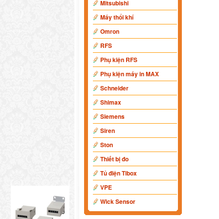
Mitsubishi
Máy thổi khí
Omron
RFS
Phụ kiện RFS
Phụ kiện máy in MAX
Schneider
Shimax
Siemens
Siren
Ston
Thiết bị đo
Tủ điện Tibox
VPE
Wick Sensor