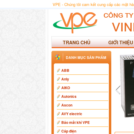
VPE - Chúng tôi cam kết cung cấp các mặt hàng
TRANG CHỦ
GIỚI THIỆU
DANH MỤC SẢN PHẨM
ABB
Anly
AIKO
Autonics
Ascon
AVY electric
Báo mất khí VPE
Cáp điện