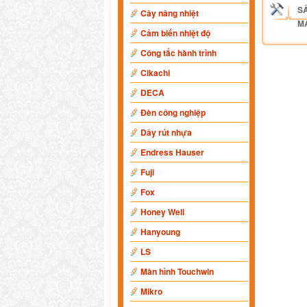
S
Cây nâng nhiệt
M
Cảm biến nhiệt độ
Công tắc hành trình
Cikachi
DECA
Đèn công nghiệp
Dây rút nhựa
Endress Hauser
Fuji
Fox
Honey Well
Hanyoung
LS
Màn hình Touchwin
Mikro