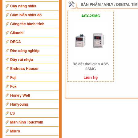
SẢN PHẨM
/
ANLY
/
DIGITAL TI
Cây nâng nhiệt
Cảm biến nhiệt độ
ASY-2SMG
Công tắc hành trình
Cikachi
DECA
Đèn công nghiệp
Dây rút nhựa
Bộ đặt thời gian ASY-
Endress Hauser
2SMG
Liên hệ
Fuji
Fox
Honey Well
Hanyoung
LS
Màn hình Touchwin
Mikro