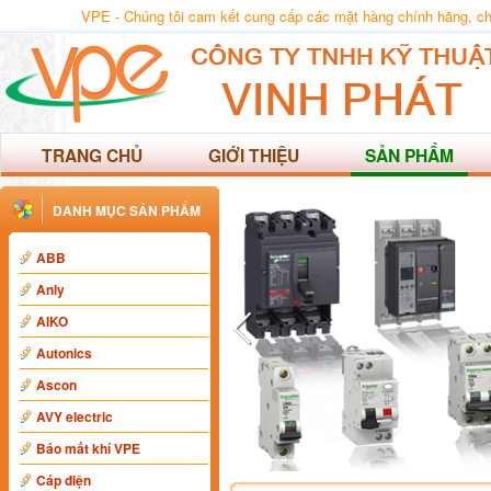
VPE - Chúng tôi cam kết cung cấp các mặt hàng chính hãng, chất
TRANG CHỦ
GIỚI THIỆU
SẢN PHẨM
DANH MỤC SẢN PHẨM
ABB
Anly
AIKO
Autonics
Ascon
AVY electric
Báo mất khí VPE
Cáp điện