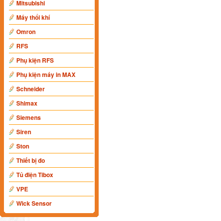
Mitsubishi
Máy thổi khí
Omron
RFS
Phụ kiện RFS
Phụ kiện máy in MAX
Schneider
Shimax
Siemens
Siren
Ston
Thiết bị đo
Tủ điện Tibox
VPE
Wick Sensor