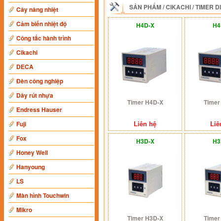
SẢN PHẨM
/
CIKACHI
/
TIMER D
Cây nâng nhiệt
Cảm biến nhiệt độ
H4D-X
H4
Công tắc hành trình
Cikachi
DECA
Đèn công nghiệp
Dây rút nhựa
Timer H4D-X
Timer
Endress Hauser
Liên hệ
Liê
Fuji
Fox
H3D-X
H3
Honey Well
Hanyoung
LS
Màn hình Touchwin
Mikro
Timer H3D-X
Timer