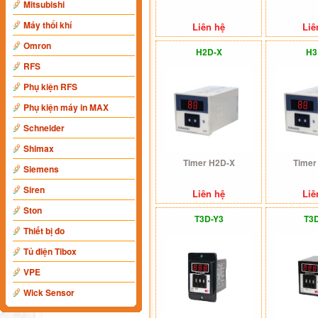
Mitsubishi
Máy thổi khí
Liên hệ
Liê
Omron
H2D-X
H3
RFS
Phụ kiện RFS
Phụ kiện máy in MAX
Schneider
Shimax
Timer H2D-X
Timer
Siemens
Siren
Liên hệ
Liê
Ston
T3D-Y3
T3
Thiết bị đo
Tủ điện Tibox
VPE
Wick Sensor