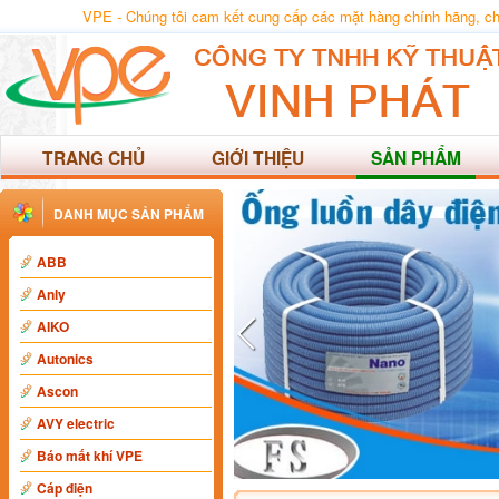
VPE - Chúng tôi cam kết cung cấp các mặt hàng chính hãng, chất
TRANG CHỦ
GIỚI THIỆU
SẢN PHẨM
DANH MỤC SẢN PHẨM
ABB
Anly
AIKO
Autonics
Ascon
AVY electric
Báo mất khí VPE
Cáp điện