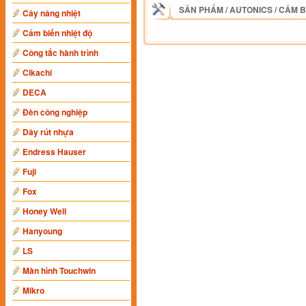
SẢN PHẨM
/
AUTONICS
/
CẢM B
Cây nâng nhiệt
Cảm biến nhiệt độ
Công tắc hành trình
Cikachi
DECA
Đèn công nghiệp
Dây rút nhựa
Endress Hauser
Fuji
Fox
Honey Well
Hanyoung
LS
Màn hình Touchwin
Mikro