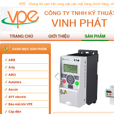
VPE - Chúng tôi cam kết cung cấp các mặt hàng chính hãng, chất
TRANG CHỦ
GIỚI THIỆU
SẢN PHẨM
DANH MỤC SẢN PHẨM
ABB
Anly
AIKO
Autonics
Ascon
AVY electric
Báo mất khí VPE
Cáp điện