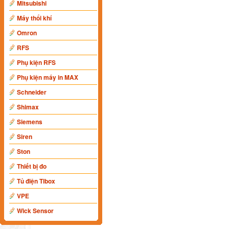
Mitsubishi
Máy thổi khí
Omron
RFS
Phụ kiện RFS
Phụ kiện máy in MAX
Schneider
Shimax
Siemens
Siren
Ston
Thiết bị đo
Tủ điện Tibox
VPE
Wick Sensor