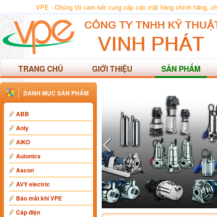
VPE - Chúng tôi cam kết cung cấp các mặt hàng chính hãng, chất
TRANG CHỦ
GIỚI THIỆU
SẢN PHẨM
DANH MỤC SẢN PHẨM
ABB
Anly
AIKO
Autonics
Ascon
AVY electric
Báo mất khí VPE
Cáp điện