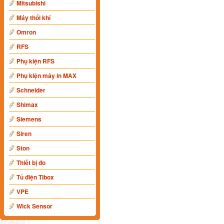
Mitsubishi
Máy thổi khí
Omron
RFS
Phụ kiện RFS
Phụ kiện máy in MAX
Schneider
Shimax
Siemens
Siren
Ston
Thiết bị đo
Tủ điện Tibox
VPE
Wick Sensor