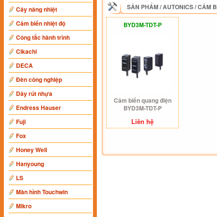
SẢN PHẨM
/
AUTONICS
/
CẢM B
Cây nâng nhiệt
Cảm biến nhiệt độ
BYD3M-TDT-P
Công tắc hành trình
Cikachi
DECA
Đèn công nghiệp
Dây rút nhựa
Cảm biến quang điện
Endress Hauser
BYD3M-TDT-P
Liên hệ
Fuji
Fox
Honey Well
Hanyoung
LS
Màn hình Touchwin
Mikro