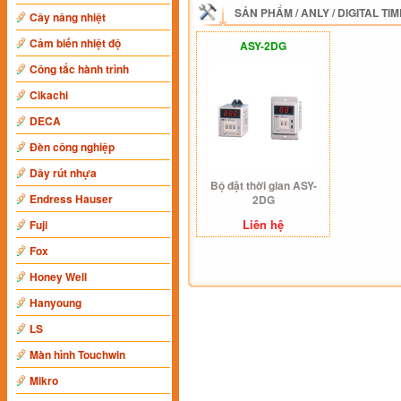
SẢN PHẨM
/
ANLY
/
DIGITAL TI
Cây nâng nhiệt
Cảm biến nhiệt độ
ASY-2DG
Công tắc hành trình
Cikachi
DECA
Đèn công nghiệp
Dây rút nhựa
Bộ đặt thời gian ASY-
Endress Hauser
2DG
Liên hệ
Fuji
Fox
Honey Well
Hanyoung
LS
Màn hình Touchwin
Mikro