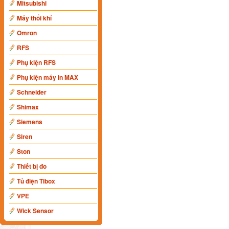
Mitsubishi
Máy thổi khí
Omron
RFS
Phụ kiện RFS
Phụ kiện máy in MAX
Schneider
Shimax
Siemens
Siren
Ston
Thiết bị đo
Tủ điện Tibox
VPE
Wick Sensor