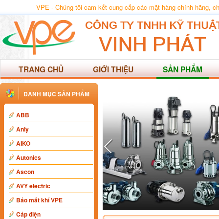
VPE - Chúng tôi cam kết cung cấp các mặt hàng chính hãng, chất
TRANG CHỦ
GIỚI THIỆU
SẢN PHẨM
DANH MỤC SẢN PHẨM
ABB
Anly
AIKO
Autonics
Ascon
AVY electric
Báo mất khí VPE
Cáp điện