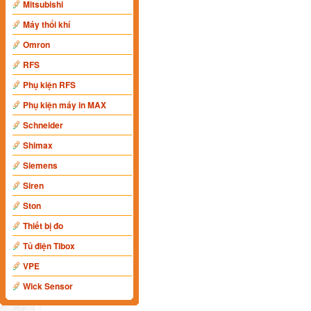
Mitsubishi
Máy thổi khí
Omron
RFS
Phụ kiện RFS
Phụ kiện máy in MAX
Schneider
Shimax
Siemens
Siren
Ston
Thiết bị đo
Tủ điện Tibox
VPE
Wick Sensor