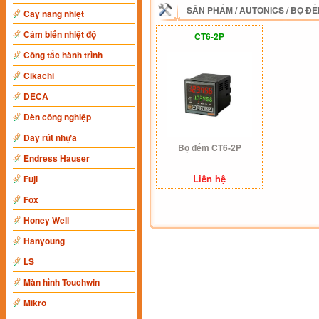
SẢN PHẨM
/
AUTONICS
/
BỘ ĐẾ
Cây nâng nhiệt
Cảm biến nhiệt độ
CT6-2P
Công tắc hành trình
Cikachi
DECA
Đèn công nghiệp
Dây rút nhựa
Bộ đếm CT6-2P
Endress Hauser
Liên hệ
Fuji
Fox
Honey Well
Hanyoung
LS
Màn hình Touchwin
Mikro