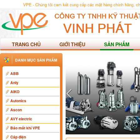
VPE - Chúng tôi cam kết cung cấp các mặt hàng chính hãng, chất
TRANG CHỦ
GIỚI THIỆU
SẢN PHẨM
DANH MỤC SẢN PHẨM
ABB
Anly
AIKO
Autonics
Ascon
AVY electric
Báo mất khí VPE
Cáp điện