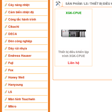
SẢN PHẨM
/
LS
/
THIẾT BỊ ĐIỀU
Cây nâng nhiệt
Cảm biến nhiệt độ
XGK-CPUE
Công tắc hành trình
Cikachi
DECA
Đèn công nghiệp
Dây rút nhựa
Thiết bị điều khiển lập
Endress Hauser
trình XGK-CPUE
Liên hệ
Fuji
Fox
Honey Well
Hanyoung
LS
Màn hình Touchwin
Mikro