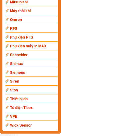
Mitsubishi
Máy thổi khí
Omron
RFS
Phụ kiện RFS
Phụ kiện máy in MAX
Schneider
Shimax
Siemens
Siren
Ston
Thiết bị đo
Tủ điện Tibox
VPE
Wick Sensor