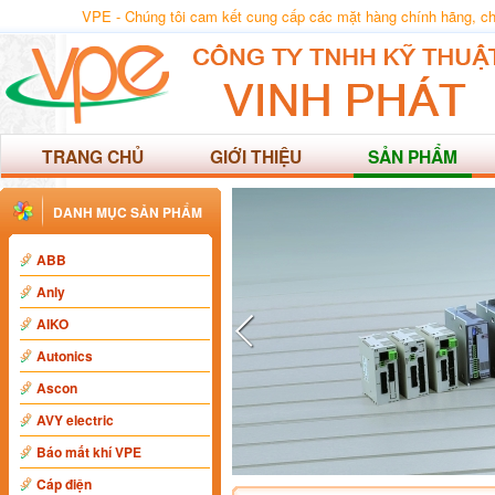
VPE - Chúng tôi cam kết cung cấp các mặt hàng chính hãng, chất
TRANG CHỦ
GIỚI THIỆU
SẢN PHẨM
DANH MỤC SẢN PHẨM
ABB
Anly
AIKO
Autonics
Ascon
AVY electric
Báo mất khí VPE
Cáp điện