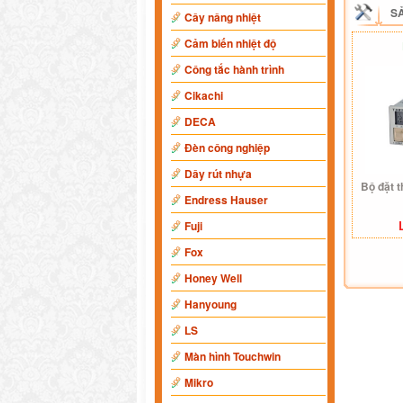
S
Cây nâng nhiệt
Cảm biến nhiệt độ
Công tắc hành trình
Cikachi
DECA
Đèn công nghiệp
Dây rút nhựa
Bộ đặt 
Endress Hauser
Fuji
Fox
Honey Well
Hanyoung
LS
Màn hình Touchwin
Mikro