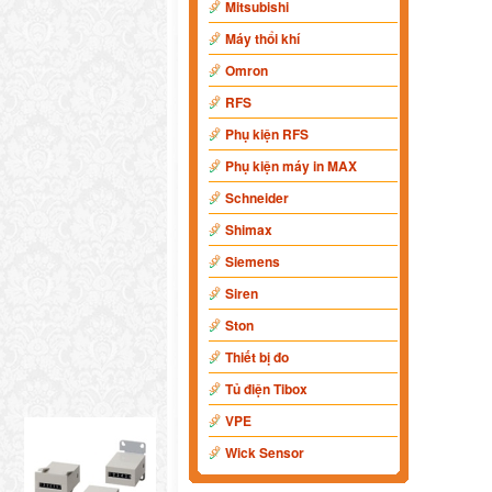
Mitsubishi
Máy thổi khí
Omron
RFS
Phụ kiện RFS
Phụ kiện máy in MAX
Schneider
Shimax
Siemens
Siren
Ston
Thiết bị đo
Tủ điện Tibox
VPE
Wick Sensor