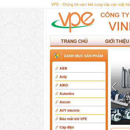
VPE - Chúng tôi cam kết cung cấp các mặt hàng
TRANG CHỦ
GIỚI THIỆU
DANH MỤC SẢN PHẨM
ABB
Anly
AIKO
Autonics
Ascon
AVY electric
Báo mất khí VPE
Cáp điện